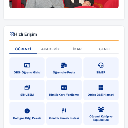
Hızlı Erişim
ÖĞRENCI
AKADEMIK
İDARI
GENEL
(yeni sekmede açılır)
(yeni sekmede açılır)
(yeni sekmede a
OBS - Öğrenci Girişi
Öğrenci e-Posta
SİMER
(yeni sekmede açılır)
(yeni sekmede açılır)
(yeni sekmede a
SİNUZEM
Kimlik Kartı Yenileme
Office 365 Hizmeti
(yeni sekmede açılır)
(yeni sekmede açılır)
(yeni sekmede a
Öğrenci Kulüp ve
Bologna Bilgi Paketi
Günlük Yemek Listesi
Toplulukları