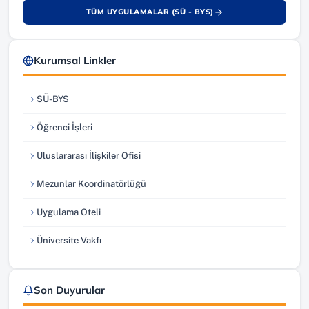
TÜM UYGULAMALAR (SÜ - BYS)
(yeni sekmede açılır)
Kurumsal Linkler
SÜ-BYS
(yeni sekmede açılır)
Öğrenci İşleri
(yeni sekmede açılır)
Uluslararası İlişkiler Ofisi
(yeni sekmede açılır)
Mezunlar Koordinatörlüğü
(yeni sekmede açılır)
Uygulama Oteli
(yeni sekmede açılır)
Üniversite Vakfı
(yeni sekmede açılır)
Son Duyurular