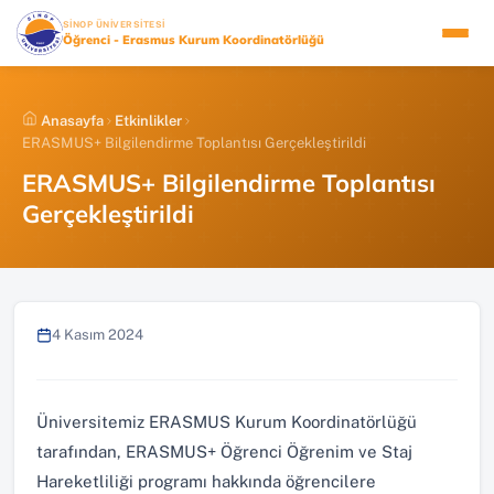
İçeriğe
(YENI SEKMEDE AÇILIR)
SİNOP ÜNİVERSİTESİ
atla
Öğrenci - Erasmus Kurum Koordinatörlüğü
Anasayfa
Etkinlikler
ERASMUS+ Bilgilendirme Toplantısı Gerçekleştirildi
ERASMUS+ Bilgilendirme Toplantısı
Gerçekleştirildi
4 Kasım 2024
Üniversitemiz ERASMUS Kurum Koordinatörlüğü
tarafından, ERASMUS+ Öğrenci Öğrenim ve Staj
Hareketliliği programı hakkında öğrencilere