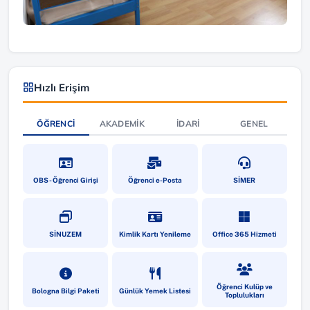
Hızlı Erişim
ÖĞRENCI
AKADEMIK
İDARI
GENEL
(yeni sekmede açılır)
(yeni sekmede açılır)
(yeni sekmede a
OBS - Öğrenci Girişi
Öğrenci e-Posta
SİMER
(yeni sekmede açılır)
(yeni sekmede açılır)
(yeni sekmede a
SİNUZEM
Kimlik Kartı Yenileme
Office 365 Hizmeti
(yeni sekmede açılır)
(yeni sekmede açılır)
(yeni sekmede a
Öğrenci Kulüp ve
Bologna Bilgi Paketi
Günlük Yemek Listesi
Toplulukları