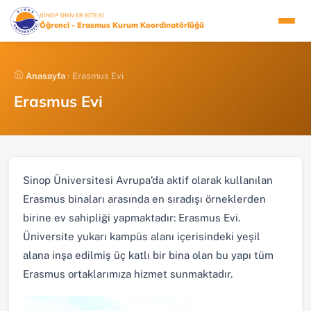
İçeriğe
(YENI SEKMEDE AÇILIR)
SİNOP ÜNİVERSİTESİ
atla
Öğrenci - Erasmus Kurum Koordinatörlüğü
Anasayfa
Erasmus Evi
Erasmus Evi
Sinop Üniversitesi Avrupa’da aktif olarak kullanılan
Erasmus binaları arasında en sıradışı örneklerden
birine ev sahipliği yapmaktadır: Erasmus Evi.
Üniversite yukarı kampüs alanı içerisindeki yeşil
alana inşa edilmiş üç katlı bir bina olan bu yapı tüm
Erasmus ortaklarımıza hizmet sunmaktadır.