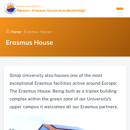
Skip
(YENI SEKMEDE AÇILIR)
SINOP UNIVERSITY
to
Öğrenci - Erasmus Kurum Koordinatörlüğü
content
Home
Erasmus House
Erasmus House
Sinop University also houses one of the most
exceptional Erasmus facilities active around Europe:
The Erasmus House. Being built as a triplex building
complex within the green zone of our University’s
upper campus it welcomes all our Erasmus partners.