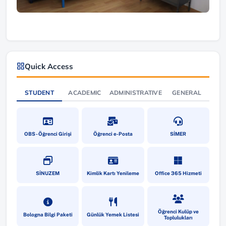
Quick Access
STUDENT
ACADEMIC
ADMINISTRATIVE
GENERAL
(yeni sekmede açılır)
(yeni sekmede açılır)
(yeni sekmede a
OBS - Öğrenci Girişi
Öğrenci e-Posta
SİMER
(yeni sekmede açılır)
(yeni sekmede açılır)
(yeni sekmede a
SİNUZEM
Kimlik Kartı Yenileme
Office 365 Hizmeti
(yeni sekmede açılır)
(yeni sekmede açılır)
(yeni sekmede a
Öğrenci Kulüp ve
Bologna Bilgi Paketi
Günlük Yemek Listesi
Toplulukları