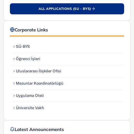
ALL APPLICATIONS (SU - BYS)
(yeni sekmede açılır)
Corporate Links
SÜ-BYS
(yeni sekmede açılır)
Öğrenci İşleri
(yeni sekmede açılır)
Uluslararası İlişkiler Ofisi
(yeni sekmede açılır)
Mezunlar Koordinatörlüğü
(yeni sekmede açılır)
Uygulama Oteli
(yeni sekmede açılır)
Üniversite Vakfı
(yeni sekmede açılır)
Latest Announcements