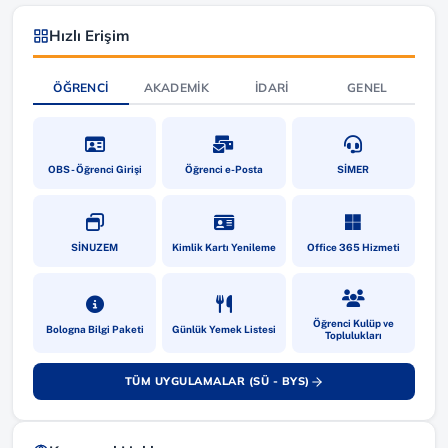
Hızlı Erişim
ÖĞRENCI
AKADEMIK
İDARI
GENEL
(yeni sekmede açılır)
(yeni sekmede açılır)
(yeni sekmede a
OBS - Öğrenci Girişi
Öğrenci e-Posta
SİMER
(yeni sekmede açılır)
(yeni sekmede açılır)
(yeni sekmede a
SİNUZEM
Kimlik Kartı Yenileme
Office 365 Hizmeti
(yeni sekmede açılır)
(yeni sekmede açılır)
(yeni sekmede a
Öğrenci Kulüp ve
Bologna Bilgi Paketi
Günlük Yemek Listesi
Toplulukları
TÜM UYGULAMALAR (SÜ - BYS)
(yeni sekmede açılır)