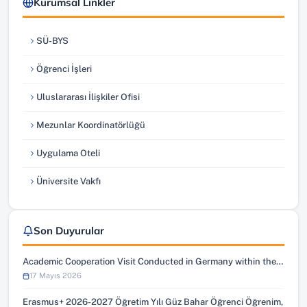
Kurumsal Linkler
SÜ-BYS
(yeni sekmede açılır)
Öğrenci İşleri
(yeni sekmede açılır)
Uluslararası İlişkiler Ofisi
(yeni sekmede açılır)
Mezunlar Koordinatörlüğü
(yeni sekmede açılır)
Uygulama Oteli
(yeni sekmede açılır)
Üniversite Vakfı
(yeni sekmede açılır)
Son Duyurular
Academic Cooperation Visit Conducted in Germany within the…
17 Mayıs 2026
Erasmus+ 2026-2027 Öğretim Yılı Güz Bahar Öğrenci Öğrenim,